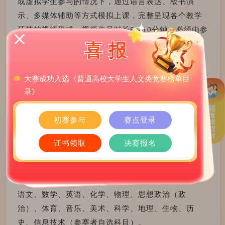
或虚拟学生参与的情况下，通过语言表达、板书演
示、多媒体辅助等方式模拟上课，完整呈现各个教学
环节的视频形式。视频作品时长8～10分钟，必须由参
赛者本人出镜。制作要求画面清晰、声画同步、无质
喜报
量缺陷，提交视频格式。
大赛成功入选《普通高校大学生人文类竞赛榜单目
录》
立即报名
参赛者自选某一课时教学内容，围绕教学目标制作体
初赛参与
赛点登录
现对应教学策略与内容的课件。作品应形象直观、生
动高效，具备交互性。提交PPT文件格式。
证书领取
决赛报名
语文、数学、英语、化学、物理、思想政治（政
治）、体育、音乐、美术、科学、地理、生物、历
史、信息技术（参赛者自选科目）。